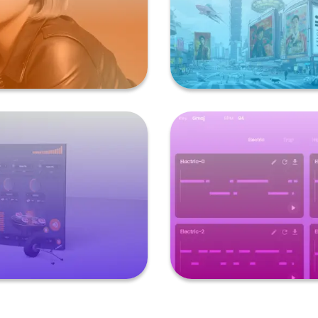
al
AI 互動
器
生成式 A