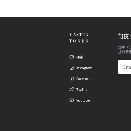
訂閱
點擊「訂
折扣優
Mail
Ema
Instagram
Facebook
Twitter
Youtube