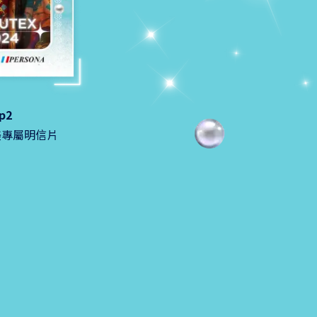
p2
美專屬明信片