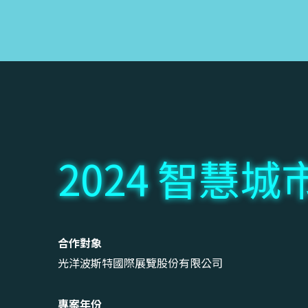
2024 智慧城
合作對象
光洋波斯特國際展覽股份有限公司
專案年份